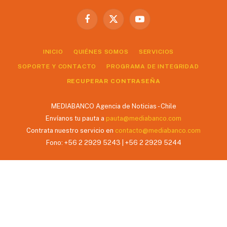
Facebook
X
YouTube
(Twitter)
INICIO
QUIÉNES SOMOS
SERVICIOS
SOPORTE Y CONTACTO
PROGRAMA DE INTEGRIDAD
RECUPERAR CONTRASEÑA
MEDIABANCO Agencia de Noticias - Chile
Envíanos tu pauta a
pauta@mediabanco.com
Contrata nuestro servicio en
contacto@mediabanco.com
Fono: +56 2 2929 5243 | +56 2 2929 5244