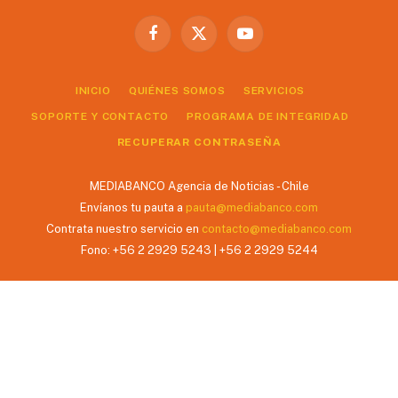
Facebook
X
YouTube
(Twitter)
INICIO
QUIÉNES SOMOS
SERVICIOS
SOPORTE Y CONTACTO
PROGRAMA DE INTEGRIDAD
RECUPERAR CONTRASEÑA
MEDIABANCO Agencia de Noticias - Chile
Envíanos tu pauta a
pauta@mediabanco.com
Contrata nuestro servicio en
contacto@mediabanco.com
Fono: +56 2 2929 5243 | +56 2 2929 5244