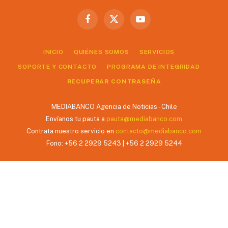
Facebook
X
YouTube
(Twitter)
INICIO
QUIÉNES SOMOS
SERVICIOS
SOPORTE Y CONTACTO
PROGRAMA DE INTEGRIDAD
RECUPERAR CONTRASEÑA
MEDIABANCO Agencia de Noticias - Chile
Envíanos tu pauta a
pauta@mediabanco.com
Contrata nuestro servicio en
contacto@mediabanco.com
Fono: +56 2 2929 5243 | +56 2 2929 5244