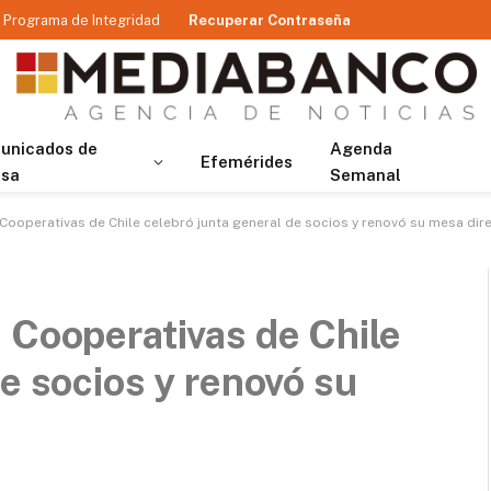
Programa de Integridad
Recuperar Contraseña
unicados de
Agenda
Efemérides
nsa
Semanal
Cooperativas de Chile celebró junta general de socios y renovó su mesa dire
 Cooperativas de Chile
e socios y renovó su