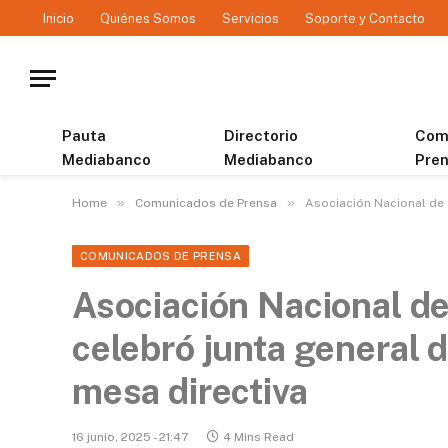
Inicio
Quiénes Somos
Servicios
Soporte y Contacto
Pauta
Directorio
Com
Mediabanco
Mediabanco
Pre
»
»
Home
Comunicados de Prensa
Asociación Nacional de 
COMUNICADOS DE PRENSA
Asociación Nacional de
celebró junta general d
mesa directiva
16 junio, 2025 - 21:47
4 Mins Read