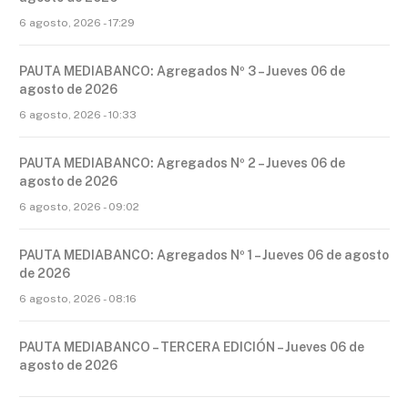
6 agosto, 2026 - 17:29
PAUTA MEDIABANCO: Agregados Nº 3 – Jueves 06 de
agosto de 2026
6 agosto, 2026 - 10:33
PAUTA MEDIABANCO: Agregados Nº 2 – Jueves 06 de
agosto de 2026
6 agosto, 2026 - 09:02
PAUTA MEDIABANCO: Agregados Nº 1 – Jueves 06 de agosto
de 2026
6 agosto, 2026 - 08:16
PAUTA MEDIABANCO – TERCERA EDICIÓN – Jueves 06 de
agosto de 2026