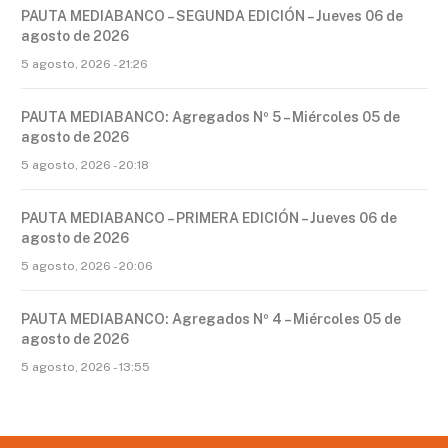
PAUTA MEDIABANCO – SEGUNDA EDICIÓN – Jueves 06 de
agosto de 2026
5 agosto, 2026 - 21:26
PAUTA MEDIABANCO: Agregados Nº 5 – Miércoles 05 de
agosto de 2026
5 agosto, 2026 - 20:18
PAUTA MEDIABANCO – PRIMERA EDICIÓN – Jueves 06 de
agosto de 2026
5 agosto, 2026 - 20:06
PAUTA MEDIABANCO: Agregados Nº 4 – Miércoles 05 de
agosto de 2026
5 agosto, 2026 - 13:55