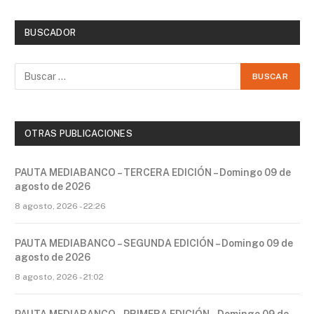
BUSCADOR
OTRAS PUBLICACIONES
PAUTA MEDIABANCO – TERCERA EDICIÓN – Domingo 09 de
agosto de 2026
8 agosto, 2026 - 22:26
PAUTA MEDIABANCO – SEGUNDA EDICIÓN – Domingo 09 de
agosto de 2026
8 agosto, 2026 - 21:02