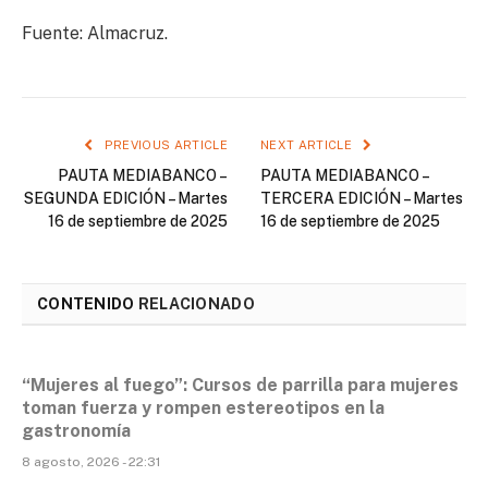
Fuente: Almacruz.
PREVIOUS ARTICLE
NEXT ARTICLE
PAUTA MEDIABANCO –
PAUTA MEDIABANCO –
SEGUNDA EDICIÓN – Martes
TERCERA EDICIÓN – Martes
16 de septiembre de 2025
16 de septiembre de 2025
CONTENIDO
RELACIONADO
“Mujeres al fuego”: Cursos de parrilla para mujeres
toman fuerza y rompen estereotipos en la
gastronomía
8 agosto, 2026 - 22:31