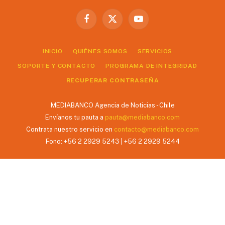
Facebook
X
YouTube
(Twitter)
INICIO
QUIÉNES SOMOS
SERVICIOS
SOPORTE Y CONTACTO
PROGRAMA DE INTEGRIDAD
RECUPERAR CONTRASEÑA
MEDIABANCO Agencia de Noticias - Chile
Envíanos tu pauta a
pauta@mediabanco.com
Contrata nuestro servicio en
contacto@mediabanco.com
Fono: +56 2 2929 5243 | +56 2 2929 5244