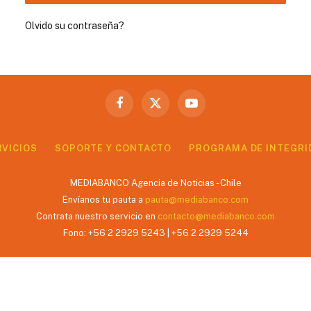
Olvido su contraseña?
Facebook
X
YouTube
(Twitter)
RVICIOS
SOPORTE Y CONTACTO
PROGRAMA DE INTEGRI
MEDIABANCO Agencia de Noticias - Chile
Envíanos tu pauta a
pauta@mediabanco.com
Contrata nuestro servicio en
contacto@mediabanco.com
Fono: +56 2 2929 5243 | +56 2 2929 5244