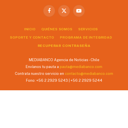
Facebook
X
YouTube
(Twitter)
INICIO
QUIÉNES SOMOS
SERVICIOS
SOPORTE Y CONTACTO
PROGRAMA DE INTEGRIDAD
RECUPERAR CONTRASEÑA
MEDIABANCO Agencia de Noticias - Chile
Envíanos tu pauta a
pauta@mediabanco.com
Contrata nuestro servicio en
contacto@mediabanco.com
Fono: +56 2 2929 5243 | +56 2 2929 5244