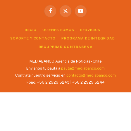
Facebook
X
YouTube
(Twitter)
INICIO
QUIÉNES SOMOS
SERVICIOS
SOPORTE Y CONTACTO
PROGRAMA DE INTEGRIDAD
RECUPERAR CONTRASEÑA
MEDIABANCO Agencia de Noticias - Chile
Envíanos tu pauta a
pauta@mediabanco.com
Contrata nuestro servicio en
contacto@mediabanco.com
Fono: +56 2 2929 5243 | +56 2 2929 5244