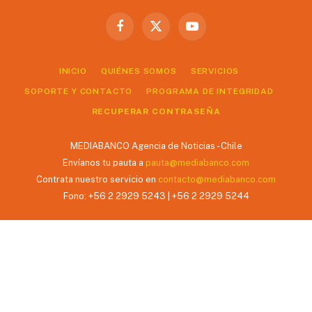
Facebook
X
YouTube
(Twitter)
INICIO
QUIÉNES SOMOS
SERVICIOS
SOPORTE Y CONTACTO
PROGRAMA DE INTEGRIDAD
RECUPERAR CONTRASEÑA
MEDIABANCO Agencia de Noticias - Chile
Envíanos tu pauta a
pauta@mediabanco.com
Contrata nuestro servicio en
contacto@mediabanco.com
Fono: +56 2 2929 5243 | +56 2 2929 5244