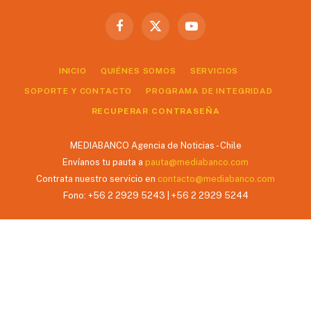
Facebook
X
YouTube
(Twitter)
INICIO
QUIÉNES SOMOS
SERVICIOS
SOPORTE Y CONTACTO
PROGRAMA DE INTEGRIDAD
RECUPERAR CONTRASEÑA
MEDIABANCO Agencia de Noticias - Chile
Envíanos tu pauta a
pauta@mediabanco.com
Contrata nuestro servicio en
contacto@mediabanco.com
Fono: +56 2 2929 5243 | +56 2 2929 5244