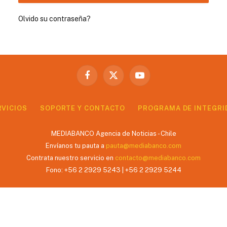
Olvido su contraseña?
Facebook
X
YouTube
(Twitter)
RVICIOS
SOPORTE Y CONTACTO
PROGRAMA DE INTEGRI
MEDIABANCO Agencia de Noticias - Chile
Envíanos tu pauta a
pauta@mediabanco.com
Contrata nuestro servicio en
contacto@mediabanco.com
Fono: +56 2 2929 5243 | +56 2 2929 5244