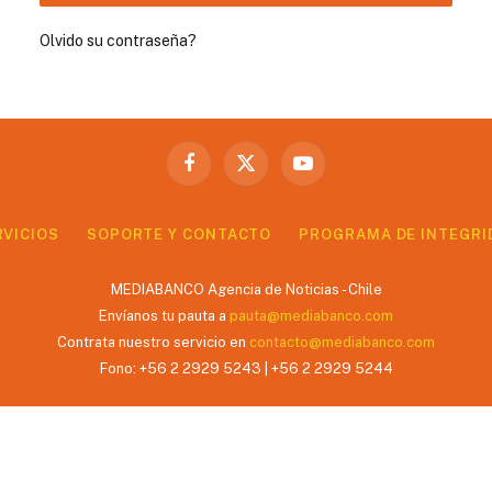
Olvido su contraseña?
Facebook
X
YouTube
(Twitter)
RVICIOS
SOPORTE Y CONTACTO
PROGRAMA DE INTEGRI
MEDIABANCO Agencia de Noticias - Chile
Envíanos tu pauta a
pauta@mediabanco.com
Contrata nuestro servicio en
contacto@mediabanco.com
Fono: +56 2 2929 5243 | +56 2 2929 5244