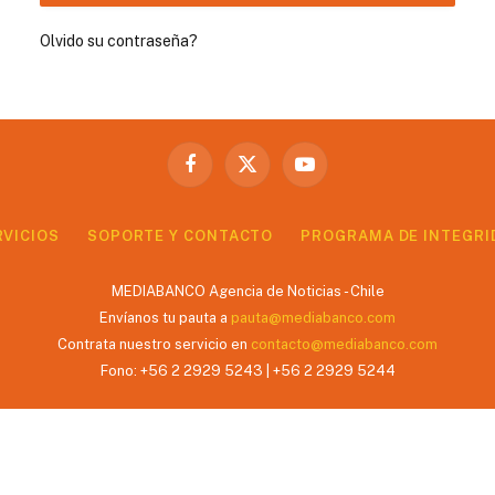
Olvido su contraseña?
Facebook
X
YouTube
(Twitter)
RVICIOS
SOPORTE Y CONTACTO
PROGRAMA DE INTEGRI
MEDIABANCO Agencia de Noticias - Chile
Envíanos tu pauta a
pauta@mediabanco.com
Contrata nuestro servicio en
contacto@mediabanco.com
Fono: +56 2 2929 5243 | +56 2 2929 5244