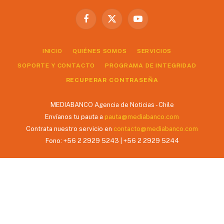
Facebook
X
YouTube
(Twitter)
INICIO
QUIÉNES SOMOS
SERVICIOS
SOPORTE Y CONTACTO
PROGRAMA DE INTEGRIDAD
RECUPERAR CONTRASEÑA
MEDIABANCO Agencia de Noticias - Chile
Envíanos tu pauta a
pauta@mediabanco.com
Contrata nuestro servicio en
contacto@mediabanco.com
Fono: +56 2 2929 5243 | +56 2 2929 5244