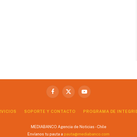
Facebook
X
YouTube
(Twitter)
RVICIOS
SOPORTE Y CONTACTO
PROGRAMA DE INTEGRI
MEDIABANCO Agencia de Noticias - Chile
Envíanos tu pauta a
pauta@mediabanco.com