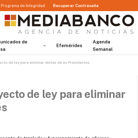
Programa de Integridad
Recuperar Contraseña
unicados de
Agenda
Efemérides
nsa
Semanal
cto de ley para eliminar dietas de ex Presidentes
ecto de ley para eliminar
es